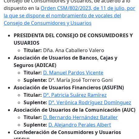
Consejo de Consumidores y Usuarios, de acuerdo a lo
dispuesto en la
Orden CSM/802/2023, de 11 de julio, por
la que se dispone el nombramiento de vocales del
Consejo de Consumidores y Usuarios
PRESIDENTA DEL CONSEJO DE CONSUMIDORES Y
USUARIOS
Titular:
Dña. Ana Caballero Valero
Asociación de Usuarios de Bancos, Cajas y
Seguros (ADICAE)
Titular:
D. Manuel Pardos Vicente
Suplente:
Dª. María José Torrero Goni
Asociación de Usuarios Financieros (ASUFIN)
Titular:
Dª. Patricia Suárez Ramírez
Suplente:
Dª. Verónica Rodríguez Domínguez
Asociación de Usuarios de la Comunicación (AUC)
Titular:
D. Bernardo Hernández Bataller
Suplente:
D. Alejandro Perales Albert
Confederación de Consumidores y Usuarios